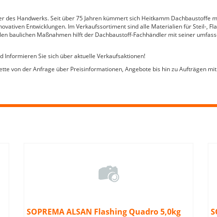
er des Handwerks. Seit über 75 Jahren kümmert sich Heitkamm Dachbaustoffe m
tiven Entwicklungen. Im Verkaufssortiment sind alle Materialien für Steil-, Fla
llen baulichen Maßnahmen hilft der Dachbaustoff-Fachhändler mit seiner umfas
 Informieren Sie sich über aktuelle Verkaufsaktionen!
kette von der Anfrage über Preisinformationen, Angebote bis hin zu Aufträgen m
SOPREMA ALSAN Flashing Quadro 5,0kg
S