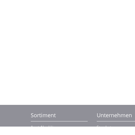
Sortiment
Unternehmen
An- + Abschlüsse
Standorte
Außenbereich/-gestaltung
Kontaktinformationen