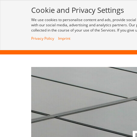
Cookie and Privacy Settings
We use cookies to personalise content and ads, provide social
Alle
with our social media, advertising and analytics partners. Our
collected in the course of your use of the Services. If you give
Privacy Policy
Imprint
SORTIMENT