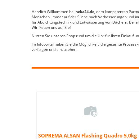
Herzlich Willkommen bei
heka24.de
, dem kompetenten Partn
Menschen, immer auf der Suche nach Verbesserungen und innova
für Abdichtungstechnik und Entwässerung von Dächern. Bei a
Wir freuen uns auf Sie!
Nutzen Sie unseren Shop rund um die Uhr für Ihren Einkauf und
Im Infoportal haben Sie die Möglichkeit, die gesamte Prozess
verfolgen und einzusehen.
mm 50
mm 100
mm 80
mm 30
mm 120
mm 60
 45 Efyos
 70 Efyos
0- 45
 70 Efyos
 95 Efyos
120 Efyos
 45 Efyos
5- 70
200mm 2.
m
mm
mm
SOPREMA ALSAN Flashing Quadro 5,0kg