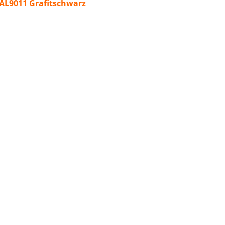
AL9011 Grafitschwarz
unkaschie