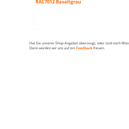
Paket
2 im
2 im
 Paket
2 im
2 im
00mm
00mm
00x1200mm
00mm
00mm
00mm
00mm
00x1200mm
ten im
en im
en im
en im
en im
en im
RAL7012 Basaltgrau
Hat Sie unserer Shop-Angebot überzeugt, oder sind noch Wün
Dann würden wir uns auf ein
Feedback
freuen.