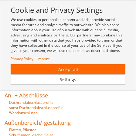
Cookie and Privacy Settings
Toggle
navigation
We use cookies to personalise content and ads, provide social
Zur mobilen Kompaktversion (Login erforderlich)
media features and analyse traffic to our website. We also share
information about your use of our website with our social media,
advertising and analytics partners. Our partners may combine this
information with other data that you have provided to them or that
they have collected in the course of your use of the Services. If you
give us your consent, we will use the cookies as described above.
Privacy Policy
Imprint
Accept all
Unser Sortiment nach Gruppen
Settings
sortiert:
An- + Abschlüsse
Dachrandabschlussprofile
sonst Dachrandabschlussprofile
Wandanschlüsse
Außenbereich/-gestaltung
Platten, Pflaster
Schüttungen, Asche, Salze