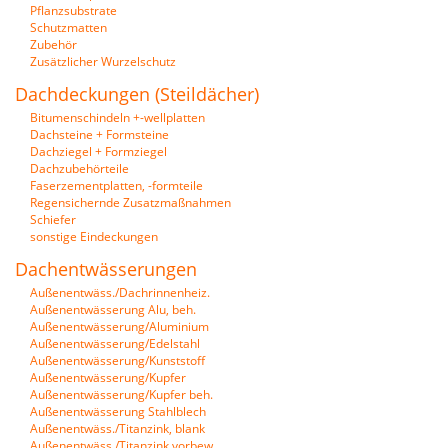
Pflanzsubstrate
Schutzmatten
Zubehör
Zusätzlicher Wurzelschutz
Dachdeckungen (Steildächer)
Bitumenschindeln +-wellplatten
Dachsteine + Formsteine
Dachziegel + Formziegel
Dachzubehörteile
Faserzementplatten, -formteile
Regensichernde Zusatzmaßnahmen
Schiefer
sonstige Eindeckungen
Dachentwässerungen
Außenentwäss./Dachrinnenheiz.
Außenentwässerung Alu, beh.
Außenentwässerung/Aluminium
Außenentwässerung/Edelstahl
Außenentwässerung/Kunststoff
Außenentwässerung/Kupfer
Außenentwässerung/Kupfer beh.
Außenentwässerung Stahlblech
Außenentwäss./Titanzink, blank
Außenentwäss./Titanzink vorbew