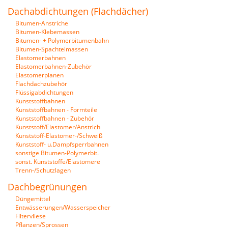
Dachabdichtungen (Flachdächer)
Bitumen-Anstriche
Bitumen-Klebemassen
Bitumen- + Polymerbitumenbahn
Bitumen-Spachtelmassen
Elastomerbahnen
Elastomerbahnen-Zubehör
Elastomerplanen
Flachdachzubehör
Flüssigabdichtungen
Kunststoffbahnen
Kunststoffbahnen - Formteile
Kunststoffbahnen - Zubehör
Kunststoff/Elastomer/Anstrich
Kunststoff-Elastomer-/Schweiß
Kunststoff- u.Dampfsperrbahnen
sonstige Bitumen-Polymerbit.
sonst. Kunststoffe/Elastomere
Trenn-/Schutzlagen
Dachbegrünungen
Düngemittel
Entwässerungen/Wasserspeicher
Filtervliese
Pflanzen/Sprossen