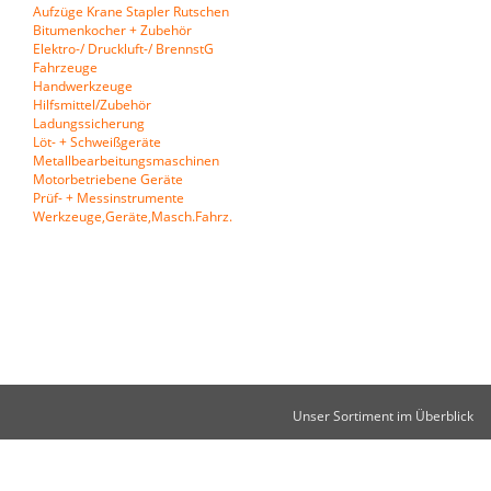
Aufzüge Krane Stapler Rutschen
Bitumenkocher + Zubehör
Elektro-/ Druckluft-/ BrennstG
Fahrzeuge
Handwerkzeuge
Hilfsmittel/Zubehör
Ladungssicherung
Löt- + Schweißgeräte
Metallbearbeitungsmaschinen
Motorbetriebene Geräte
Prüf- + Messinstrumente
Werkzeuge,Geräte,Masch.Fahrz.
Unser Sortiment im Überblick
Kontakt