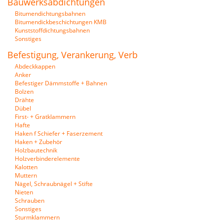
Bauwerksabdichtungen
Bitumendichtungsbahnen
Bitumendickbeschichtungen KMB
Kunststoffdichtungsbahnen
Sonstiges
Befestigung, Verankerung, Verb
Abdeckkappen
Anker
Befestiger Dämmstoffe + Bahnen
Bolzen
Drähte
Dübel
First- + Gratklammern
Hafte
Haken f Schiefer + Faserzement
Haken + Zubehör
Holzbautechnik
Holzverbinderelemente
Kalotten
Muttern
Nägel, Schraubnägel + Stifte
Nieten
Schrauben
Sonstiges
Sturmklammern